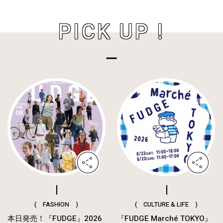
PICK UP !
( FASHION )
( CULTURE & LIFE )
本日発売！『FUDGE』2026
『FUDGE Marché TOKYO』