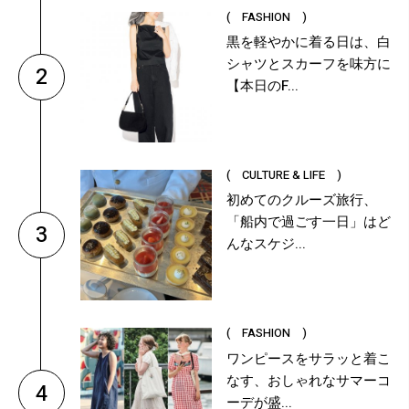
( FASHION )
黒を軽やかに着る日は、白
シャツとスカーフを味方に
2
【本日のF...
( CULTURE & LIFE )
初めてのクルーズ旅行、
「船内で過ごす一日」はど
3
んなスケジ...
( FASHION )
ワンピースをサラッと着こ
なす、おしゃれなサマーコ
4
ーデが盛...