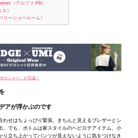
omer（アルファ PR）
ュエ）
ンベリーショールーム）
WAYポロシャツ」が完成！
を
デアが浮かぶのです
合わせはちょっぴり緊張。きちんと見えるブレザーとシ
出。でも、ボトムは家スタイルのヘビロテアイテム、小
かり立ち上がってパンツが見えないように気をつけなき