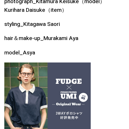
photograph_Kitamura Keisuke（model）
Kurihara Daisuke（item）
styling_Kitagawa Saori
hair＆make-up_Murakami Aya
model_Asya