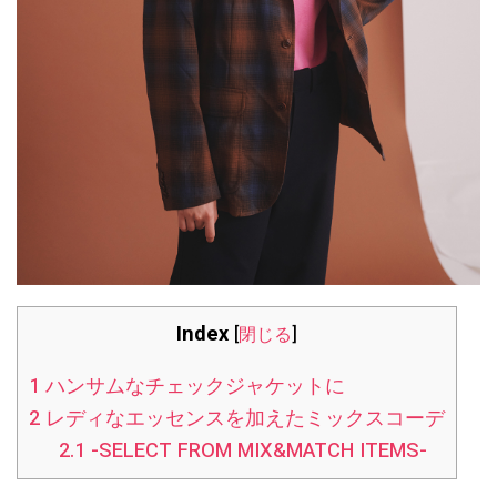
Index
[
閉じる
]
1
ハンサムなチェックジャケットに
2
レディなエッセンスを加えたミックスコーデ
2.1
-SELECT FROM MIX&MATCH ITEMS-