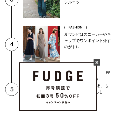
シルエッ...
( FASHION )
夏ワンピはスニーカーやキ
ャップでワンポイント外す
4
のがトレ...
( CULTURE & LIFE )
どんな日常が理想？
《BESS》の家で知る、も
5
っと心地のよい暮らし