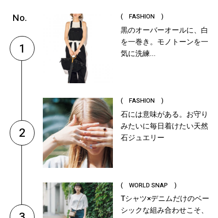
( FASHION )
黒のオーバーオールに、白
を一巻き。モノトーンを一
1
気に洗練...
( FASHION )
石には意味がある。お守り
みたいに毎日着けたい天然
2
石ジュエリー
( WORLD SNAP )
Tシャツ×デニムだけのベー
シックな組み合わせこそ、
3