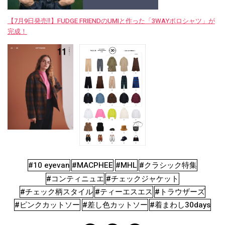
【7月9日発売‼︎】FUDGE FRIENDのUMIと作った「3WAYポロシャツ」が
完成！
#10 eyevan
#MACPHEE
#MHL
#クラシック特集
#コンティニュエ
#チェックジャケット
#チェック柄スタイル
#ティーエスエス
#トラウザーズ
#ピンクカットソー
#差し色カットソー
#着まわし30days