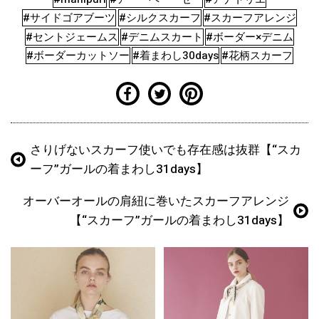
#サイドゴアブーツ
#シルクスカーフ
#スカーフアレンジ
#セントジェームス
#デニムスカート
#ボーダー×デニム
#ボーダーカットソー
#着まわし30days
#花柄スカーフ
さりげないスカーフ使いでも存在感は抜群【“スカ
ーフ”ガールの着まわし31days】
オーバーオールの肩紐に巻いたスカーフアレンジ
【“スカーフ”ガールの着まわし31days】