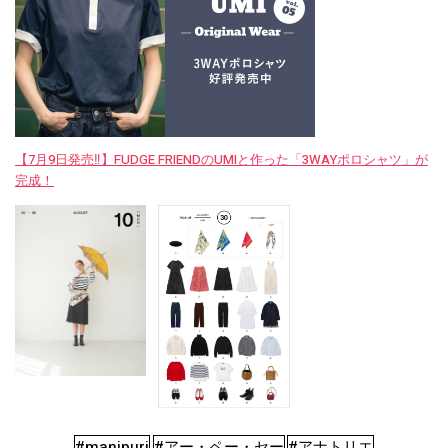
【7月9日発売‼︎】FUDGE FRIENDのUMIと作った「3WAYポロシャツ」が
完成！
#manipuri
#アー・ペー・セー
#アナトリエ