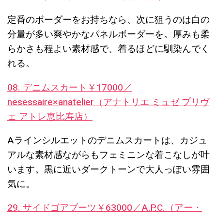
定番のボーダーをお持ちなら、次に狙うのは白の
分量が多い爽やかなパネルボーダーを。厚みも柔
らかさも程よい素材感で、着るほどに馴染んでく
れる。
08. デニムスカート￥17000／
nesessaire×anatelier（アナトリエ ミュゼ プリヴ
ェ アトレ恵比寿店）
Aラインシルエットのデニムスカートは、カジュ
アルな素材感ながらもフェミニンな着こなしが叶
います。黒に近いダークトーンで大人っぽい雰囲
気に。
29. サイドゴアブーツ￥63000／A.P.C.（アー・