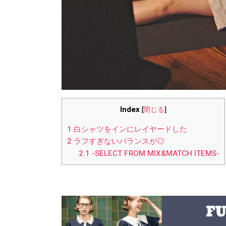
Index
[
閉じる
]
1
白シャツをインにレイヤードした
2
ラフすぎないバランスが◎
2.1
-SELECT FROM MIX&MATCH ITEMS-