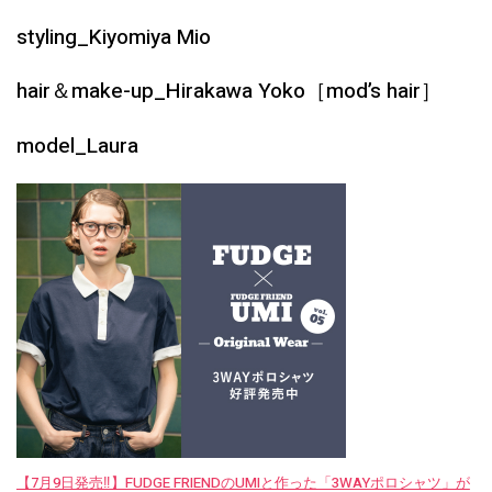
styling_Kiyomiya Mio
hair＆make-up_Hirakawa Yoko［mod’s hair］
model_Laura
【7月9日発売‼︎】FUDGE FRIENDのUMIと作った「3WAYポロシャツ」が