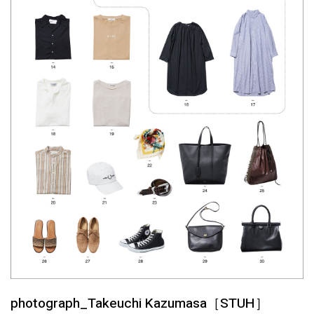
photograph_Takeuchi Kazumasa［STUH］