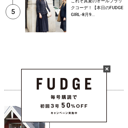
これぞ真夏のオールブラッ
クコーデ！【本日のFUDGE
5
GIRL-8月9...
FUDGE CHOICE
どんな日常が理想？
《BESS》...