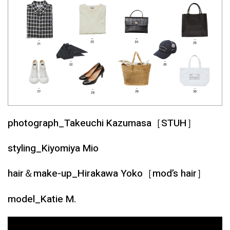
photograph_Takeuchi Kazumasa［STUH］
styling_Kiyomiya Mio
hair＆make-up_Hirakawa Yoko［mod’s hair］
model_Katie M.