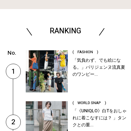
RANKING
( FASHION )
「気負わず、でも絵にな
る。」パリジェンヌ流真夏
1
のワンピー...
( WORLD SNAP )
「《UNIQLO》白Tをおしゃ
れに着こなすには？ 」タン
2
クとの重...