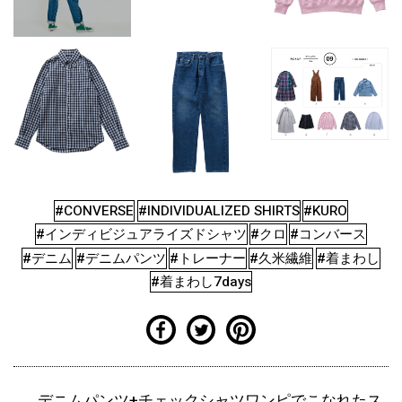
#CONVERSE
#INDIVIDUALIZED SHIRTS
#KURO
#インディビジュアライズドシャツ
#クロ
#コンバース
#デニム
#デニムパンツ
#トレーナー
#久米繊維
#着まわし
#着まわし7days
デニムパンツ+チェックシャツワンピでこなれたス