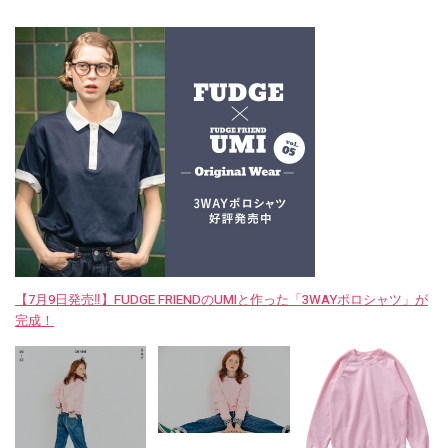
【7月9日発売‼︎】FUDGE FRIENDのUMIと作った「3WAYポロシャツ」が
完成！