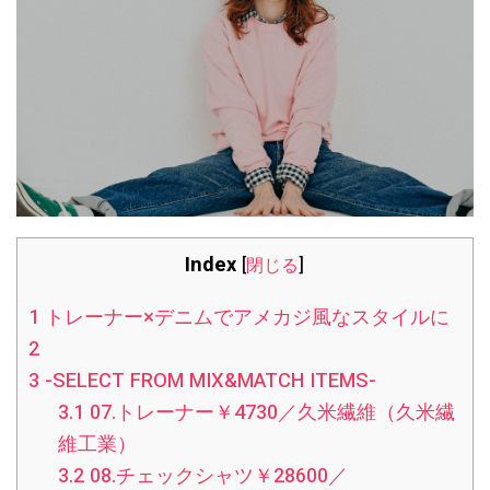
Index
[
閉じる
]
1
トレーナー×デニムでアメカジ風なスタイルに
2
3
-SELECT FROM MIX&MATCH ITEMS-
3.1
07.トレーナー￥4730／久米繊維（久米繊
維工業）
3.2
08.チェックシャツ￥28600／