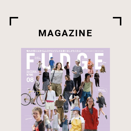
人気のキーワード
パリジェンヌ
Tokyo
ONKUL
スタイル
インテリア
CONVERSE
スニーカー
FUDGE.jp12星座×血液型占い
FUDGENA
コーデ
占い
おしゃれさんの毎日コーディネート
Vintage
デニム
本日のFUDGE GIRL
着こなし
FUDGE雑誌連動企画
FUDGE FRIEND
着まわし30days
ロンドンガール