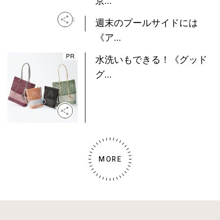
My Lovely Partner DAMD！
撮...
【FUDGEランニング部 at 東
京...
週末のプールサイドには
《ア...