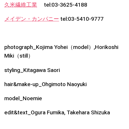
久米繊維工業
tel:03-3625-4188
メイデン・カンパニー
tel:03-5410-9777
photograph_Kojima Yohei（model）,Horikoshi
Miki（still）
styling_Kitagawa Saori
hair&make-up_Ohgimoto Naoyuki
model_Noemie
edit&text_Ogura Fumika, Takehara Shizuka