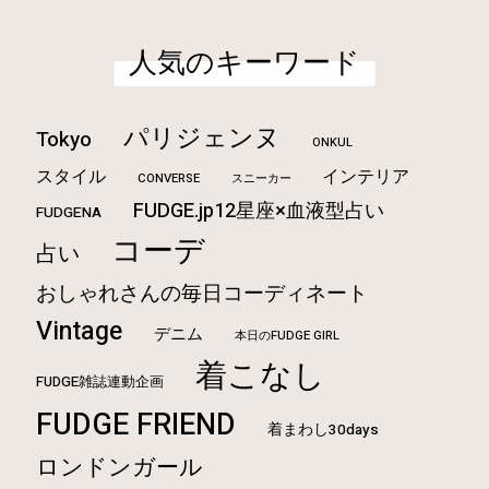
水洗いもできる！《グッド
グ...
MORE