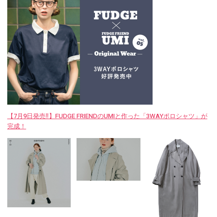
【7月9日発売‼︎】FUDGE FRIENDのUMIと作った「3WAYポロシャツ」が
完成！