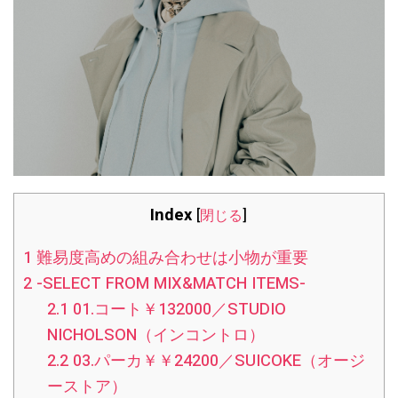
Index
[
閉じる
]
1
難易度高めの組み合わせは小物が重要
2
-SELECT FROM MIX&MATCH ITEMS-
2.1
01.コート￥132000／STUDIO
NICHOLSON（インコントロ）
2.2
03.パーカ￥￥24200／SUICOKE（オージ
ーストア）