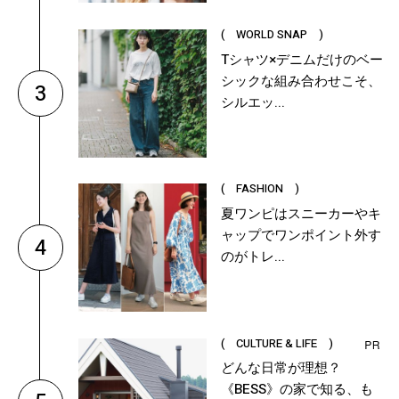
( WORLD SNAP )
Tシャツ×デニムだけのベー
シックな組み合わせこそ、
3
シルエッ...
( FASHION )
夏ワンピはスニーカーやキ
ャップでワンポイント外す
4
のがトレ...
( CULTURE & LIFE )
どんな日常が理想？
《BESS》の家で知る、も