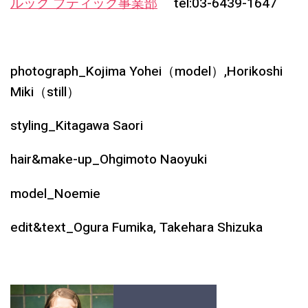
ルック ブティック事業部
tel:03-6439-1647
photograph_Kojima Yohei（model）,Horikoshi
Miki（still）
styling_Kitagawa Saori
hair&make-up_Ohgimoto Naoyuki
model_Noemie
edit&text_Ogura Fumika, Takehara Shizuka