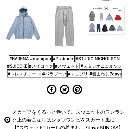
#BARENA
#manipuri
#Praboots
#STUDIO NICHOLSON
#SUICOKE
#スイコック
#スウェット
#スタジオニコルソン
#トレンチコート
#パラブーツ
#マニプリ
#着まわし7days
スカーフをくるっと巻いて。スウェットのワンラン
ク上の着こなしはシャツワンピをスカート風に
【“スウェット”ガールの着まわし7days-SUNDAY】