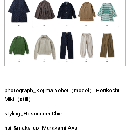
photograph_Kojima Yohei（model）,Horikoshi
Miki（still）
styling_Hosonuma Chie
hair&make-up_Murakami Aya