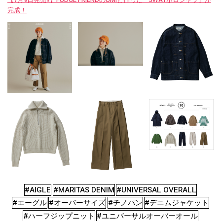
【7月9日発売‼︎】FUDGE FRIENDのUMIと作った「3WAYポロシャツ」が
完成！
#AIGLE
#MARITAS DENIM
#UNIVERSAL OVERALL
#エーグル
#オーバーサイズ
#チノパン
#デニムジャケット
#ハーフジップニット
#ユニバーサルオーバーオール