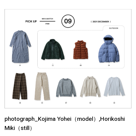
photograph_Kojima Yohei（model）,Horikoshi
Miki（still）