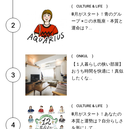
( CULTURE & LIFE )
8月がスタート！青のグル
ープ × □ の水瓶座・本質と
2
運命は？...
( ONKUL )
【１人暮らしの狭い部屋】
おうち時間を快適に！真似
3
したくな...
( CULTURE & LIFE )
8月がスタート！あなたの
本質と運勢は？自分らしさ
4
を形にして...