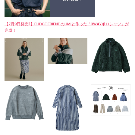
【7月9日発売‼︎】FUDGE FRIENDのUMIと作った「3WAYポロシャツ」が
完成！