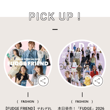
PICK UP !
( FASHION )
( FASHION )
【FUDGE FRIEND】それぞれ
本日発売！『FUDGE』2026