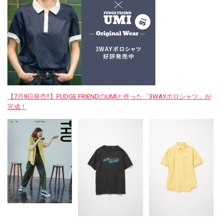
【7月9日発売‼︎】FUDGE FRIENDのUMIと作った「3WAYポロシャツ」が
完成！