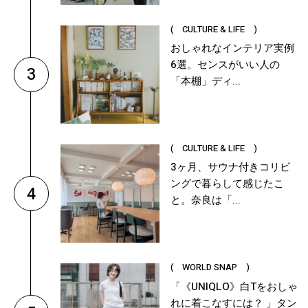
( CULTURE & LIFE )
おしゃれなインテリア実例
6選。センスがいい人の
3
「本棚」ディ...
( CULTURE & LIFE )
3ヶ月、サウナ付きコリビ
ングで暮らして感じたこ
4
と。奈良は「...
( WORLD SNAP )
「《UNIQLO》白Tをおしゃ
れに着こなすには？ 」タン