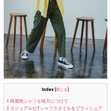
Index
[
閉じる
]
1
綺麗色シャツを味方につけて
2
カジュアルなTシャツスタイルをブラッシュア