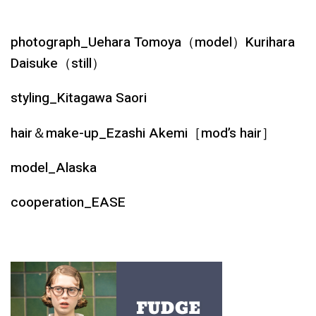
photograph_Uehara Tomoya（model）Kurihara
Daisuke（still）
styling_Kitagawa Saori
hair＆make-up_Ezashi Akemi［mod’s hair］
model_Alaska
cooperation_EASE