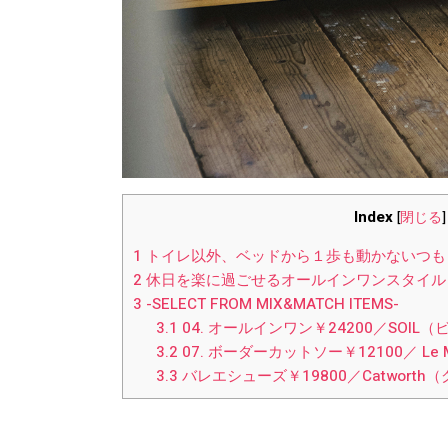
Index
[
閉じる
]
1
トイレ以外、ベッドから１歩も動かないつも
2
休日を楽に過ごせるオールインワンスタイル
3
-SELECT FROM MIX&MATCH ITEMS-
3.1
04. オールインワン￥24200／SOI
3.2
07. ボーダーカットソー￥12100／ Le 
3.3
バレエシューズ￥19800／Catwort