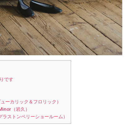
りです
L（ビューカリック＆フロリック）
Minor（岩久）
h（グラストンベリーショールーム）