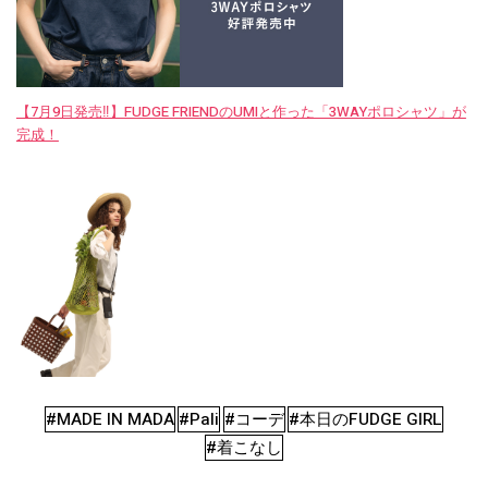
【7月9日発売‼︎】FUDGE FRIENDのUMIと作った「3WAYポロシャツ」が
完成！
#MADE IN MADA
#Pali
#コーデ
#本日のFUDGE GIRL
#着こなし