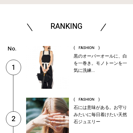
RANKING
( FASHION )
黒のオーバーオールに、白
を一巻き。モノトーンを一
1
気に洗練...
( FASHION )
石には意味がある。お守り
みたいに毎日着けたい天然
2
石ジュエリー