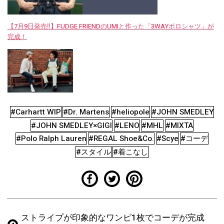
【7月9日発売‼︎】FUDGE FRIENDのUMIと作った「3WAYポロシャツ」が
完成！
#Carhartt WIP
#Dr. Martens
#heliopole
#JOHN SMEDLEY
#JOHN SMEDLEY×GIGI
#LENO
#MHL
#MIXTA
#Polo Ralph Lauren
#REGAL Shoe&Co.
#Scye
#コーデ
#スタイル
#着こなし
ストライプが印象的なワンピ1枚でコーデが完成