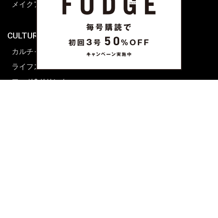
メイクアップティップス
ライフスタイル
海外生活
CULTURE & LIFE
カルチャー
ライフスタイル
フード&ドリンク
コラム
週末アジア
プレイリスト
シネマサロン
前田エマの東京ぐるり
誰かの話
FORTUNE
PRESENT & EVENT