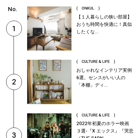
( ONKUL )
【１人暮らしの狭い部屋】
おうち時間を快適に！真似
1
したくな...
( CULTURE & LIFE )
おしゃれなインテリア実例
6選。センスがいい人の
2
「本棚」ディ...
( CULTURE & LIFE )
2022年初夏のホラー映画
３選-『X エックス』『哭悲
3