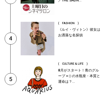
／THE SADN...
( FASHION )
《ルイ・ヴィトン》彼女は
お洒落な名探偵
4
( CULTURE & LIFE )
8月がスタート！青のグル
ープ × □ の水瓶座・本質と
5
運命は？...