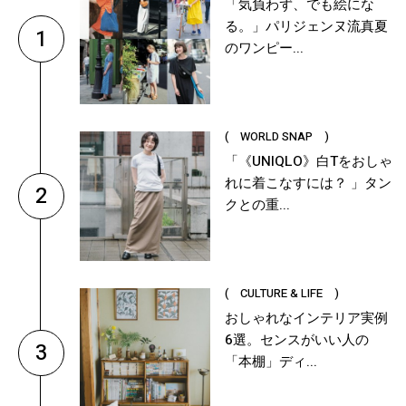
「気負わず、でも絵にな
る。」パリジェンヌ流真夏
1
のワンピー...
( WORLD SNAP )
「《UNIQLO》白Tをおしゃ
れに着こなすには？ 」タン
2
クとの重...
( CULTURE & LIFE )
おしゃれなインテリア実例
6選。センスがいい人の
3
「本棚」ディ...