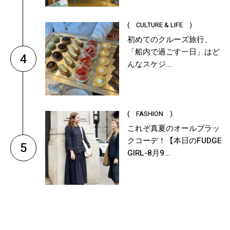
( CULTURE & LIFE )
初めてのクルーズ旅行、
「船内で過ごす一日」はど
4
んなスケジ...
( FASHION )
これぞ真夏のオールブラッ
クコーデ！【本日のFUDGE
5
GIRL-8月9...