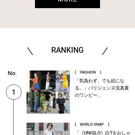
RANKING
( FASHION )
「気負わず、でも絵にな
る。」パリジェンヌ流真夏
1
のワンピー...
( WORLD SNAP )
「《UNIQLO》白Tをおしゃ