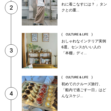
れに着こなすには？ 」タン
2
クとの重...
( CULTURE & LIFE )
おしゃれなインテリア実例
6選。センスがいい人の
3
「本棚」ディ...
( CULTURE & LIFE )
初めてのクルーズ旅行、
「船内で過ごす一日」はど
4
んなスケジ...