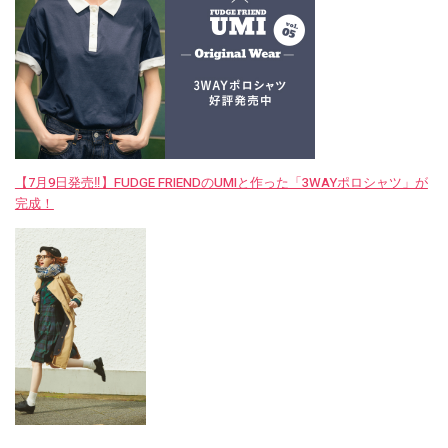
【7月9日発売‼︎】FUDGE FRIENDのUMIと作った「3WAYポロシャツ」が
完成！