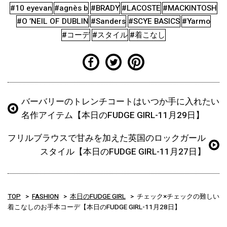
#10 eyevan
#agnès b
#BRADY
#LACOSTE
#MACKINTOSH
#O ’NEIL OF DUBLIN
#Sanders
#SCYE BASICS
#Yarmo
#コーデ
#スタイル
#着こなし
バーバリーのトレンチコートはいつか手に入れたい
名作アイテム【本日のFUDGE GIRL-11月29日】
フリルブラウスで甘みを加えた英国のロックガール
スタイル【本日のFUDGE GIRL-11月27日】
TOP
FASHION
本日のFUDGE GIRL
チェック×チェックの難しい
着こなしのお手本コーデ【本日のFUDGE GIRL-11月28日】