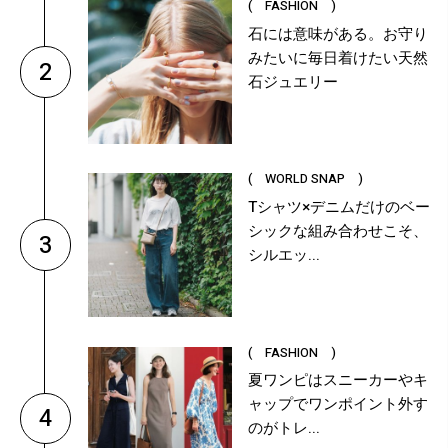
( FASHION )
石には意味がある。お守り
みたいに毎日着けたい天然
2
石ジュエリー
( WORLD SNAP )
Tシャツ×デニムだけのベー
シックな組み合わせこそ、
3
シルエッ...
( FASHION )
夏ワンピはスニーカーやキ
ャップでワンポイント外す
4
のがトレ...