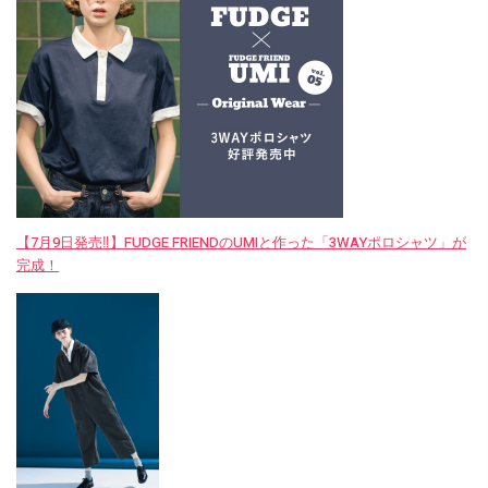
【7月9日発売‼︎】FUDGE FRIENDのUMIと作った「3WAYポロシャツ」が
完成！