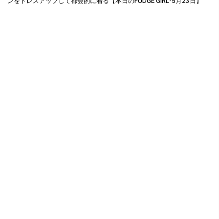
ンをドレスアップして都会的に着る【本日のFUDGE GIRL-5月23日】