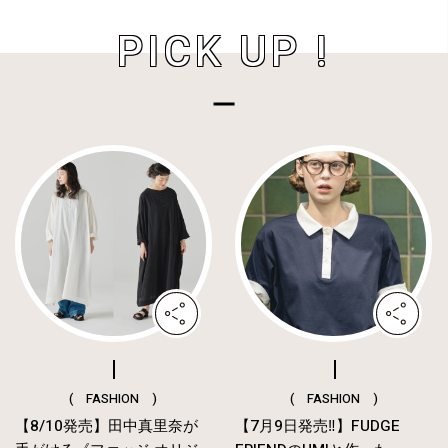
PICK UP !
( FASHION )
( FASHION )
【8/10発売】田中真里奈が
【7月9日発売‼︎】FUDGE