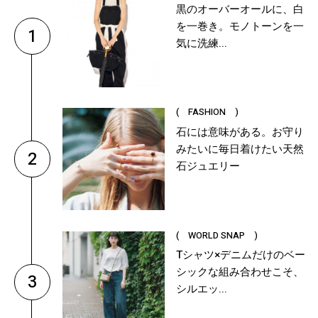
黒のオーバーオールに、白
を一巻き。モノトーンを一
1
気に洗練...
( FASHION )
石には意味がある。お守り
みたいに毎日着けたい天然
2
石ジュエリー
( WORLD SNAP )
Tシャツ×デニムだけのベー
シックな組み合わせこそ、
3
シルエッ...