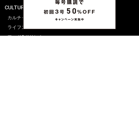
CULTURE & LIFE
カルチャー
ライフスタイル
フード&ドリンク
コラム
週末アジア
プレイリスト
シネマサロン
前田エマの東京ぐるり
誰かの話
FORTUNE
PRESENT & EVENT