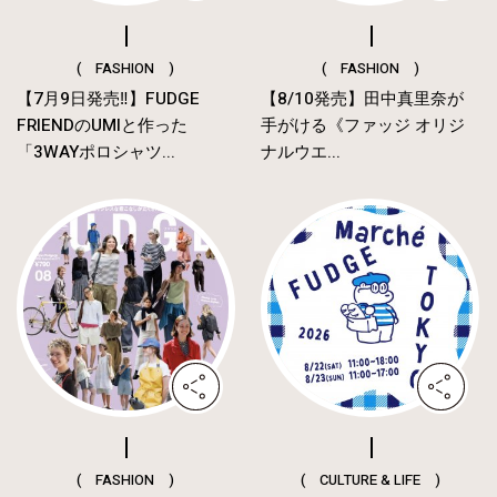
( FASHION )
( FASHION )
【7月9日発売‼︎】FUDGE
【8/10発売】田中真里奈が
FRIENDのUMIと作った
手がける《ファッジ オリジ
「3WAYポロシャツ...
ナルウエ...
( FASHION )
( CULTURE & LIFE )