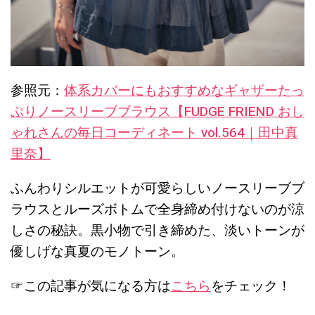
参照元：
体系カバーにもおすすめなギャザーたっ
ぷりノースリーブブラウス【FUDGE FRIEND おし
ゃれさんの毎日コーディネート vol.564｜田中真
里奈】
ふんわりシルエットが可愛らしいノースリーブブ
ラウスとルーズボトムで全身締め付けないのが涼
しさの秘訣。黒小物で引き締めた、淡いトーンが
優しげな真夏のモノトーン。
☞この記事が気になる方は
こちら
をチェック！