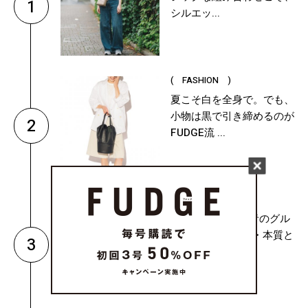
1
シルエッ...
( FASHION )
夏こそ白を全身で。でも、
小物は黒で引き締めるのが
2
FUDGE流 ...
( CULTURE & LIFE )
8月がスタート！青のグル
ープ × □ の水瓶座・本質と
3
運命は？...