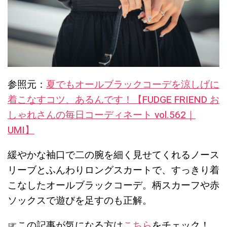
参照元：
夏でもオールブラックコーデを涼しげに
着こなすコツ、あるんです！【FUDGE FRIEND お
しゃれさんの毎日コーディネート vol.562｜
UMI】
緩やかな袖口で二の腕を細く見せてくれるノース
リーブとふんわりロングスカートで、すっきり着
こなしたオールブラックコーデ。柄スカーフや赤
ソックスで遊びを足すのも正解。
☞この記事が気になる方は
こちら
をチェック！