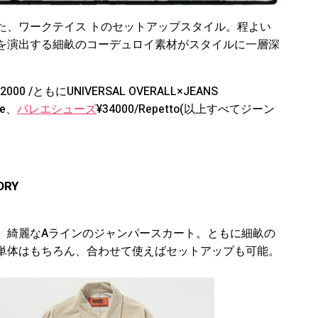
た、ワークテイス トのセットアップスタイル。程よい
を演出する細畝のコーデュロイ素材がスタイルに一層深
12000 /ともにUNIVERSAL OVERALL×JEANS
de、
バレエシューズ
¥34000/Repetto(以上すべてジーン
ORY
、綺麗なAラインのジャンパースカート。ともに細畝の
単体はもちろん、合わせて使えばセットアップも可能。