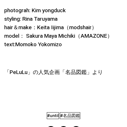
photograh: Kim yongduck
styling: Rina Taruyama
hair＆make：Keita Iijima（modshair）
model：
Sakura Maya Michiki
（AMAZONE）
text:Momoko Yokomizo
「PeLuLu」の人気企画「名品図鑑」より
#until
#名品図鑑