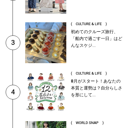
( CULTURE & LIFE )
初めてのクルーズ旅行、
「船内で過ごす一日」はど
3
んなスケジ...
( CULTURE & LIFE )
8月がスタート！あなたの
本質と運勢は？自分らしさ
4
を形にして...
( WORLD SNAP )