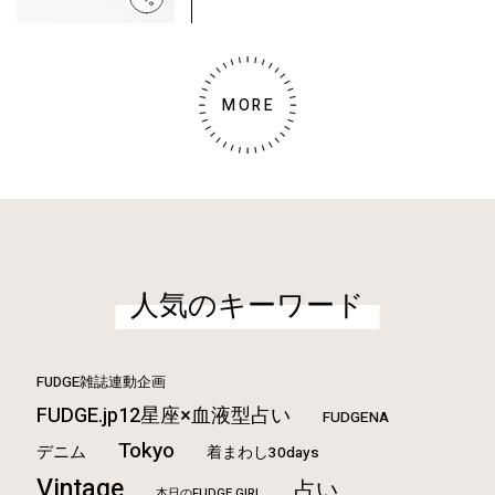
MORE
人気のキーワード
FUDGE雑誌連動企画
FUDGE.jp12星座×血液型占い
FUDGENA
Tokyo
デニム
着まわし30days
Vintage
占い
本日のFUDGE GIRL