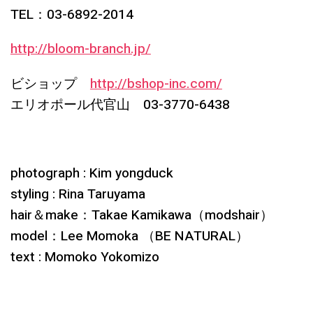
TEL：03-6892-2014
http://bloom-branch.jp/
ビショップ
http://bshop-inc.com/
エリオポール代官山 03-3770-6438
photograph : Kim yongduck
styling : Rina Taruyama
hair＆make：Takae
Kamikawa
（modshair）
model：Lee
Momoka
（BE NATURAL）
text : Momoko Yokomizo