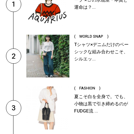
ープ × □ の水瓶座・本質と
1
運命は？...
( WORLD SNAP )
Tシャツ×デニムだけのベー
シックな組み合わせこそ、
2
シルエッ...
( FASHION )
夏こそ白を全身で。でも、
小物は黒で引き締めるのが
3
FUDGE流 ...