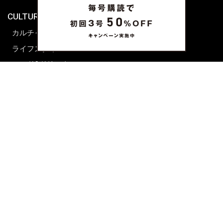
海外生活
CULTURE & LIFE
カルチャー
ライフスタイル
フード&ドリンク
コラム
週末アジア
プレイリスト
シネマサロン
前田エマの東京ぐるり
誰かの話
FORTUNE
PRESENT & EVENT