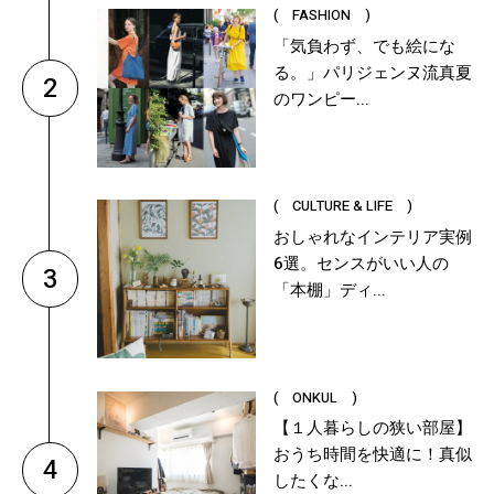
( FASHION )
「気負わず、でも絵にな
る。」パリジェンヌ流真夏
2
のワンピー...
( CULTURE & LIFE )
おしゃれなインテリア実例
6選。センスがいい人の
3
「本棚」ディ...
( ONKUL )
【１人暮らしの狭い部屋】
おうち時間を快適に！真似
4
したくな...