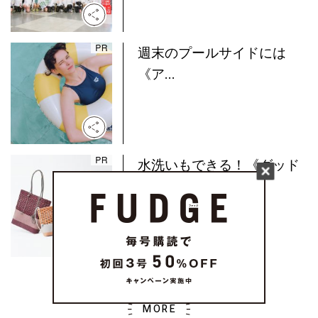
週末のプールサイドには
《ア...
水洗いもできる！《グッド
グ...
MORE