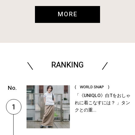
MORE
RANKING
( WORLD SNAP )
「《UNIQLO》白Tをおしゃ
れに着こなすには？ 」タン
1
クとの重...