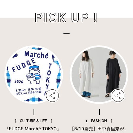
PICK UP !
( CULTURE & LIFE )
( FASHION )
『FUDGE Marché TOKYO』
【8/10発売】田中真里奈が