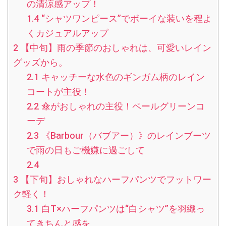
の清涼感アップ！
1.4
“シャツワンピース”でボーイな装いを程よ
くカジュアルアップ
2
【中旬】雨の季節のおしゃれは、可愛いレイン
グッズから。
2.1
キャッチーな水色のギンガム柄のレイン
コートが主役！
2.2
傘がおしゃれの主役！ペールグリーンコ
ーデ
2.3
《Barbour（バブアー）》のレインブーツ
で雨の日もご機嫌に過ごして
2.4
3
【下旬】おしゃれなハーフパンツでフットワー
ク軽く！
3.1
白T×ハーフパンツは“白シャツ”を羽織っ
てきちんと感を