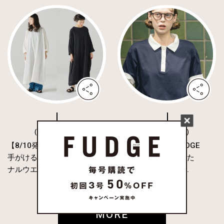
( FASHION )
( FASHION )
【8/10発売】田中真里奈が
【7月9日発売‼︎】FUDGE
手がける《ファッジ オリジ
FRIENDのUMIと作った
ナルウエ...
「3WAYポロシャツ...
MORE