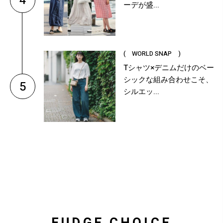
4
ーデが盛...
( WORLD SNAP )
Tシャツ×デニムだけのベー
シックな組み合わせこそ、
5
シルエッ...