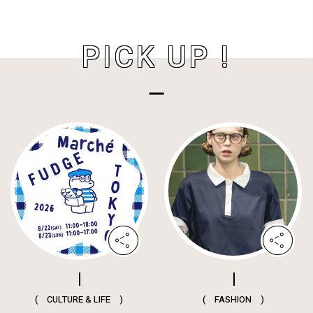
PICK UP !
( CULTURE & LIFE )
( FASHION )