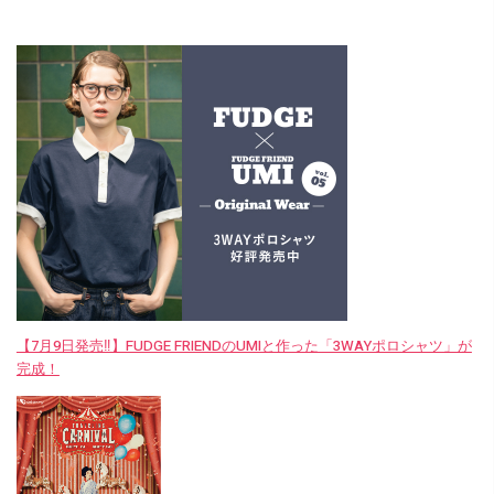
【7月9日発売‼︎】FUDGE FRIENDのUMIと作った「3WAYポロシャツ」が
完成！