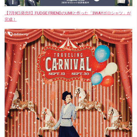
【7月9日発売‼︎】FUDGE FRIENDのUMIと作った「3WAYポロシャツ」が
完成！