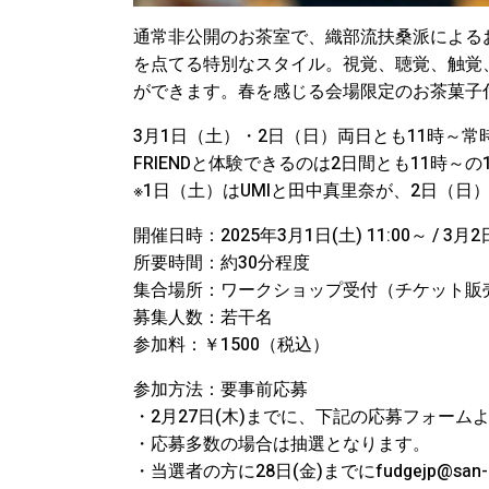
通常非公開のお茶室で、織部流扶桑派による
を点てる特別なスタイル。視覚、聴覚、触覚
ができます。春を感じる会場限定のお茶菓子
3月1日（土）・2日（日）両日とも11時～常
FRIENDと体験できるのは2日間とも11時～
※1日（土）はUMIと田中真里奈が、2日（日
開催日時：2025年3月1日(土) 11:00～ / 3月2日
所要時間：約30分程度
集合場所：ワークショップ受付（チケット販
募集人数：若干名
参加料：￥1500（税込）
参加方法：要事前応募
・2月27日(木)までに、下記の応募フォーム
・応募多数の場合は抽選となります。
・当選者の方に28日(金)までにfudgejp@san