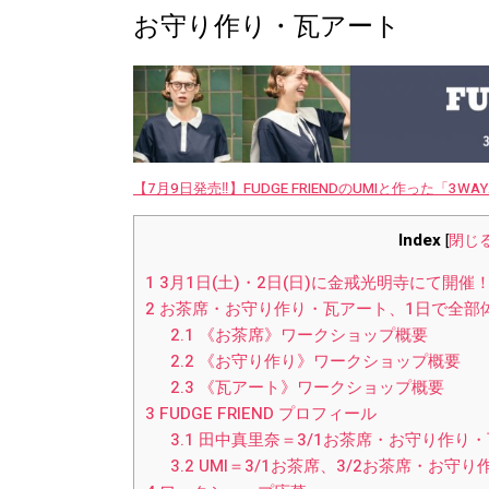
お守り作り・瓦アート
【7月9日発売‼︎】FUDGE FRIENDのUMIと作った「3
Index
[
閉じ
1
3月1日(土)・2日(日)に金戒光明寺にて開催
2
お茶席・お守り作り・瓦アート、1日で全部
2.1
《お茶席》ワークショップ概要
2.2
《お守り作り》ワークショップ概要
2.3
《瓦アート》ワークショップ概要
3
FUDGE FRIEND プロフィール
3.1
田中真里奈＝3/1お茶席・お守り作り・
3.2
UMI＝3/1お茶席、3/2お茶席・お守