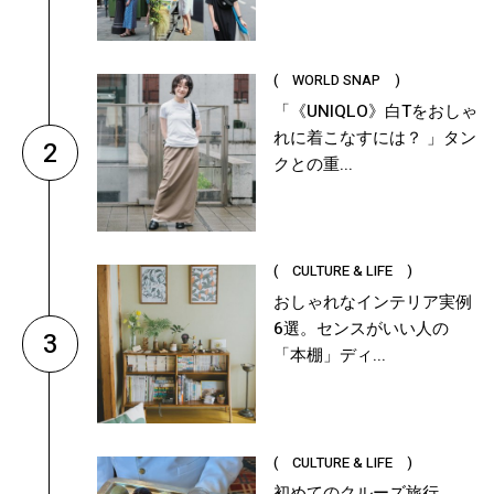
( WORLD SNAP )
「《UNIQLO》白Tをおしゃ
れに着こなすには？ 」タン
2
クとの重...
( CULTURE & LIFE )
おしゃれなインテリア実例
6選。センスがいい人の
3
「本棚」ディ...
( CULTURE & LIFE )
初めてのクルーズ旅行、