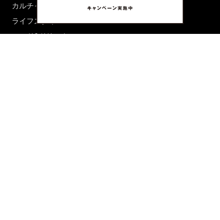
カルチャー
ライフスタイル
フード&ドリンク
コラム
週末アジア
プレイリスト
シネマサロン
前田エマの東京ぐるり
誰かの話
FORTUNE
PRESENT & EVENT
MAGAZINE
姉妹誌一覧
FROM EDITORS
新規会員登録