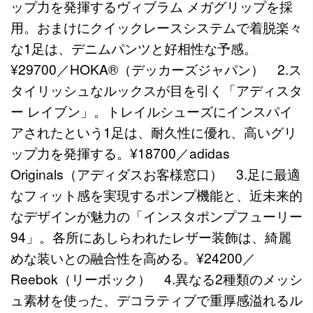
ップ力を発揮するヴィブラム メガグリップを採
用。おまけにクイックレースシステムで着脱楽々
な1足は、デニムパンツと好相性な予感。
¥29700／HOKA®（デッカーズジャパン） 2.ス
タイリッシュなルックスが目を引く「アディスタ
ー レイブン」。トレイルシューズにインスパイ
アされたという1足は、耐久性に優れ、高いグリ
ップ力を発揮する。¥18700／adidas
Originals（アディダスお客様窓口） 3.足に最適
なフィット感を実現するポンプ機能と、近未来的
なデザインが魅力の「インスタポンプフューリー
94」。各所にあしらわれたレザー装飾は、綺麗
めな装いとの融合性を高める。¥24200／
Reebok（リーボック） 4.異なる2種類のメッシ
ュ素材を使った、デコラティブで重厚感溢れるル