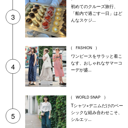
初めてのクルーズ旅行、
「船内で過ごす一日」はど
3
んなスケジ...
( FASHION )
ワンピースをサラッと着こ
なす、おしゃれなサマーコ
4
ーデが盛...
( WORLD SNAP )
Tシャツ×デニムだけのベー
シックな組み合わせこそ、
5
シルエッ...