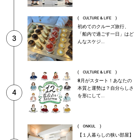
( CULTURE & LIFE )
初めてのクルーズ旅行、
「船内で過ごす一日」はど
3
んなスケジ...
( CULTURE & LIFE )
8月がスタート！あなたの
本質と運勢は？自分らしさ
4
を形にして...
( ONKUL )
【１人暮らしの狭い部屋】