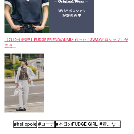
【7月9日発売‼︎】FUDGE FRIENDのUMIと作った「3WAYポロシャツ」が
完成！
#heliopole
#コーデ
#本日のFUDGE GIRL
#着こなし