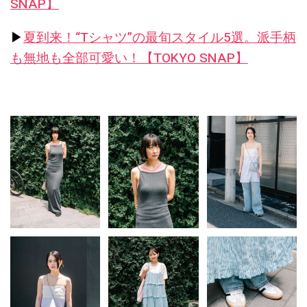
SNAP】
▶︎
夏到来！“Tシャツ”の最旬スタイル5選。派手柄
も無地も全部可愛い！【TOKYO SNAP】