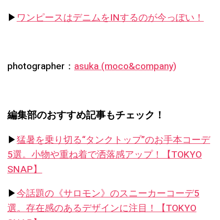
▶︎
ワンピースはデニムをINするのが今っぽい！
photographer：
asuka (moco&company)
編集部のおすすめ記事もチェック！
▶︎
猛暑を乗り切る“タンクトップ”のお手本コーデ
5選。小物や重ね着で洒落感アップ！【TOKYO
SNAP】
▶︎
今話題の《サロモン》のスニーカーコーデ5
選。存在感のあるデザインに注目！【TOKYO