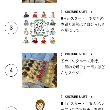
( CULTURE & LIFE )
8月がスタート！あなたの
本質と運勢は？自分らしさ
3
を形にして...
( CULTURE & LIFE )
初めてのクルーズ旅行、
「船内で過ごす一日」はど
4
んなスケジ...
( CULTURE & LIFE )
8月がスタート！青のグル
ープ × □ の水瓶座・本質と