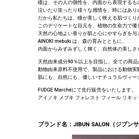
瞳は、その人の個性を、内面から表現するも
泣いたり笑ったり様々な感情を、時にはあり
だから私たちは、瞳が美しく映える肌づくり
このデリケートな目元を、植物の生命力で優
天然の心地よい香りが肌と心にやすらぎを与
AINOKI mebuki は、森の育みとともに、
内面からみずみずしく輝く、自然体の美しさ
天然由来成分90％以上を目指し、全ての商
動物由来原料不使用で、製品における動物実
肌にも、自然にも、優しいナチュラルヴィー
FUDGE Marchéにて先行販売をいたします。
アイノキ メブキ フォレスト フィール リキ
ブランド名：JIBUN SALON（ジブン