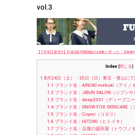
vol.3
【7月9日発売‼︎】FUDGE FRIENDのUMIと作った「3
Index
[
閉じる
]
1
8月24日（土）・25日（日）東京・青山に
1.1
ブランド名：AINOKI mebuki（アイノ
1.2
ブランド名：JIBUN SALON（ジブン
1.3
ブランド名：deep2031（ディープニ
1.4
ブランド名：SNOW FOX SKINCAR
1.5
ブランド名：Coyori（コヨリ）
1.6
ブランド名：HITOIKI（ヒトイキ）
1.7
ブランド名：豆腐の盛田屋（トウフノ