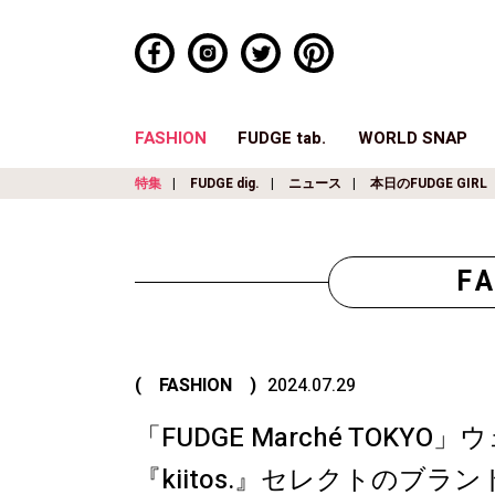
FASHION
FUDGE tab.
WORLD SNAP
特集
FUDGE dig.
ニュース
本日のFUDGE GIRL
F
( FASHION )
2024.07.29
「FUDGE Marché TOK
『kiitos.』セレクトのブ