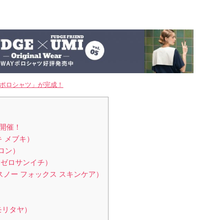
WAYポロシャツ」が完成！
て開催！
キ メブキ）
サロン）
ーゼロサンイチ）
E（スノー フォックス スキンケア）
モリタヤ）