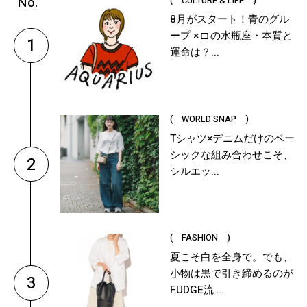
( CULTURE & LIFE )
8月がスタート！青のグル
ープ × □ の水瓶座・本質と
1
運命は？...
( WORLD SNAP )
Tシャツ×デニムだけのベー
シックな組み合わせこそ、
2
シルエッ...
( FASHION )
夏こそ白を全身で。でも、
小物は黒で引き締めるのが
3
FUDGE流 ...