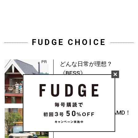
FUDGE CHOICE
どんな日常が理想？
《BESS》...
My Lovely Partner DAMD！
撮...