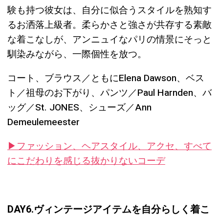
験も持つ彼女は、自分に似合うスタイルを熟知す
るお洒落上級者。柔らかさと強さが共存する素敵
な着こなしが、アンニュイなパリの情景にそっと
馴染みながら、一際個性を放つ。
コート、ブラウス／ともにElena Dawson、ベス
ト／祖母のお下がり、パンツ／Paul Harnden、バ
ッグ／St. JONES、シューズ／Ann
Demeulemeester
▶︎ファッション、ヘアスタイル、アクセ、すべて
にこだわりを感じる抜かりないコーデ
DAY6.ヴィンテージアイテムを自分らしく着こ