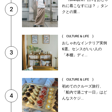
れに着こなすには？ 」タン
2
クとの重...
( CULTURE & LIFE )
おしゃれなインテリア実例
6選。センスがいい人の
3
「本棚」ディ...
( CULTURE & LIFE )
初めてのクルーズ旅行、
「船内で過ごす一日」はど
4
んなスケジ...