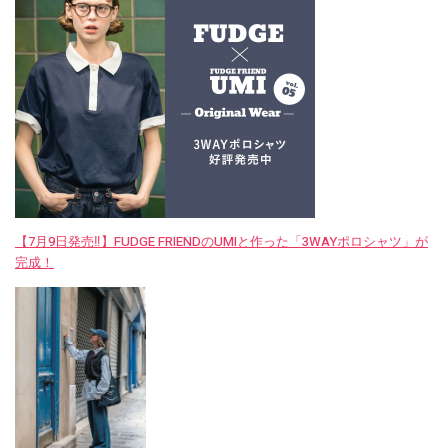
【7月9日発売‼︎】FUDGE FRIENDのUMIと作った「3WAYポロシャツ」が
完成！