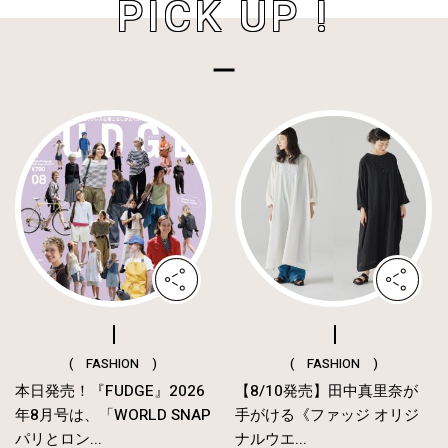
PICK UP !
( FASHION )
( FASHION )
本日発売！『FUDGE』2026
【8/10発売】田中真里奈が
年8月号は、「WORLD SNAP
手がける《ファッジ オリジ
パリとロン...
ナルウエ...