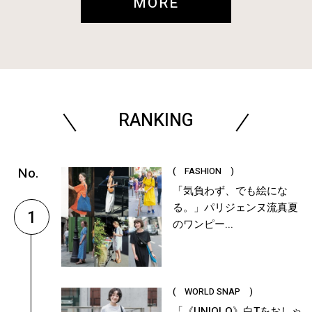
MORE
RANKING
( FASHION )
「気負わず、でも絵にな
る。」パリジェンヌ流真夏
1
のワンピー...
( WORLD SNAP )
「《UNIQLO》白Tをおしゃ