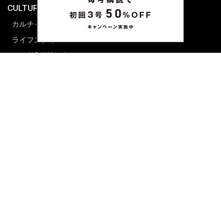
CULTURE & LIFE
カルチャー
ライフスタイル
フード&ドリンク
コラム
週末アジア
プレイリスト
シネマサロン
前田エマの東京ぐるり
誰かの話
FORTUNE
PRESENT & EVENT