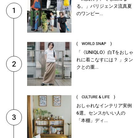
る。」パリジェンヌ流真夏
1
のワンピー...
( WORLD SNAP )
「《UNIQLO》白Tをおしゃ
れに着こなすには？ 」タン
2
クとの重...
( CULTURE & LIFE )
おしゃれなインテリア実例
6選。センスがいい人の
3
「本棚」ディ...