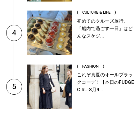
( CULTURE & LIFE )
初めてのクルーズ旅行、
「船内で過ごす一日」はど
4
んなスケジ...
( FASHION )
これぞ真夏のオールブラッ
クコーデ！【本日のFUDGE
5
GIRL-8月9...