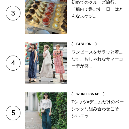
初めてのクルーズ旅行、
「船内で過ごす一日」はど
3
んなスケジ...
( FASHION )
ワンピースをサラッと着こ
なす、おしゃれなサマーコ
4
ーデが盛...
( WORLD SNAP )
Tシャツ×デニムだけのベー
シックな組み合わせこそ、
5
シルエッ...