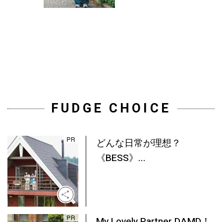
FUDGE CHOICE
どんな日常が理想？
《BESS》...
My Lovely Partner DAMD！