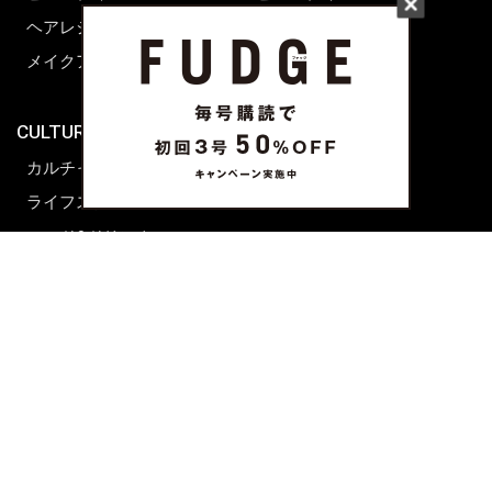
ヘアレシピ ストーリーズ
レシピ
メイクアップティップス
ライフスタイル
海外生活
CULTURE & LIFE
カルチャー
ライフスタイル
フード&ドリンク
コラム
週末アジア
プレイリスト
シネマサロン
前田エマの東京ぐるり
誰かの話