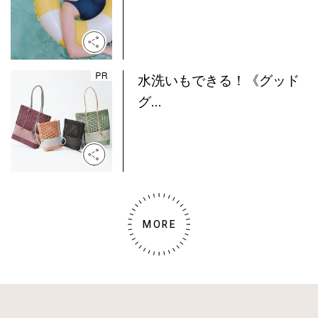
水洗いもできる！《グッド
グ...
MORE