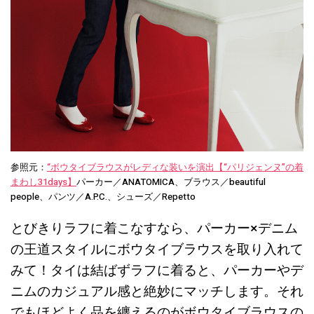
参照元：
“ボウタイブラウスがレディな装いを演出【“パリジェンヌ”の着
まわし31days】
パーカー／ANATOMICA、ブラウス／beautiful
people、パンツ／A.P.C.、シューズ／Repetto
とびきりラフに着こなすなら、パーカー×デニム
の王道スタイルにボウタイブラウスを取り入れて
みて！タイは結ばずラフに着ると、パーカーやデ
ニムのカジュアル感と絶妙にマッチします。それ
でもほどよく品を纏えるのがボウタイブラウスの