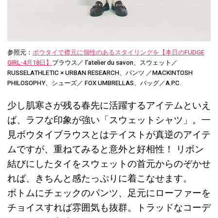
参照元：
ボウタイで襟元に個性のあるスタイリングを【本日のFUDGE
GIRL-4月18日】
ブラウス／ l’atelier du savon、スウェット／
RUSSELATHLETIC × URBAN RESEARCH、パンツ ／MACKINTOSH
PHILOSOPHY、シューズ／ FOX UMBRELLAS、バッグ／A.P.C.
少し肌寒さが残る春先に活躍するアイテムといえ
ば、ラフな印象が強い「スウェットシャツ」。一
見ボウタイブラウスとはテイストが真逆のアイテ
ムですが、重ねてみると意外と好相性！ リボン
結びにしたタイをスウェットの首元からのぞかせ
れば、きちんと感たっぷりに着こなせます。
ボトムにチェックのパンツ、足元にローファーを
チョイスすれば雰囲気も抜群。トラッドなコーデ