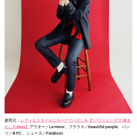
参照元：
レディなスタイルにカーデでハズしを【“パリジェンヌ”の着ま
わし31days】
アウター／Le minor、ブラウス／beautiful people、パン
ツ／A.P.C.、シューズ／Paraboot