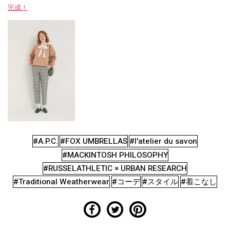
完成！
#A.P.C.
#FOX UMBRELLAS
#l'atelier du savon
#MACKINTOSH PHILOSOPHY
#RUSSELATHLETIC × URBAN RESEARCH
#Traditional Weatherwear
#コーデ
#スタイル
#着こなし