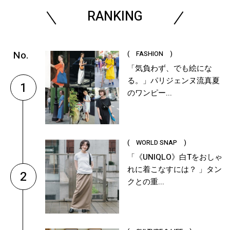
RANKING
( FASHION )
「気負わず、でも絵にな
る。」パリジェンヌ流真夏
1
のワンピー...
( WORLD SNAP )
「《UNIQLO》白Tをおしゃ
れに着こなすには？ 」タン
2
クとの重...