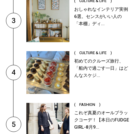
( CULTURE & LIFE )
おしゃれなインテリア実例
6選。センスがいい人の
3
「本棚」ディ...
( CULTURE & LIFE )
初めてのクルーズ旅行、
「船内で過ごす一日」はど
4
んなスケジ...
( FASHION )
これぞ真夏のオールブラッ
クコーデ！【本日のFUDGE
5
GIRL-8月9...