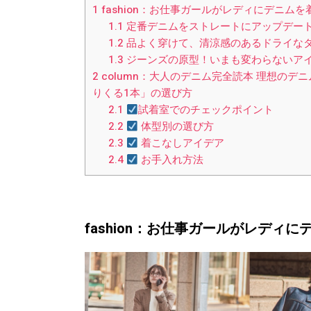
1
fashion：お仕事ガールがレディにデニムを
1.1
定番デニムをストレートにアップデー
1.2
品よく穿けて、清涼感のあるドライな
1.3
ジーンズの原型！いまも変わらないア
2
column：大人のデニム完全読本 理想の
りくる1本」の選び方
2.1
試着室でのチェックポイント
2.2
体型別の選び方
2.3
着こなしアイデア
2.4
お手入れ方法
fashion：お仕事ガールがレディ