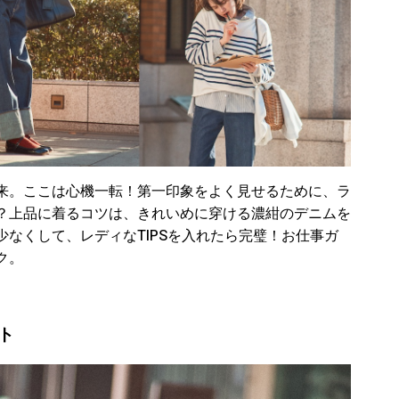
来。ここは心機一転！第一印象をよく見せるために、ラ
？上品に着るコツは、きれいめに穿ける濃紺のデニムを
なくして、レディなTIPSを入れたら完璧！お仕事ガ
ク。
ト