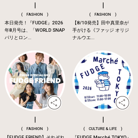
( FASHION )
( FASHION )
本日発売！『FUDGE』2026
【8/10発売】田中真里奈が
年8月号は、「WORLD SNAP
手がける《ファッジ オリジ
パリとロン...
ナルウエ...
( FASHION )
( CULTURE & LIFE )
【FUDGE FRIEND】それぞれ
『FUDGE Marché TOKYO』