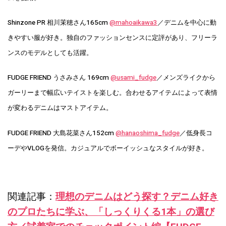
Shinzone PR 相川茉穂さん165cm
@mahoaikawa3
／デニムを中心に動
きやすい服が好き。独自のファッションセンスに定評があり、フリーラ
ンスのモデルとしても活躍。
FUDGE FRIEND うさみさん 169cm
@usami_fudge
／メンズライクから
ガーリーまで幅広いテイストを楽しむ。合わせるアイテムによって表情
が変わるデニムはマストアイテム。
FUDGE FRIEND 大島花菜さん152cm
@hanaoshima_fudge
／低身長コ
ーデやVLOGを発信。カジュアルでボーイッシュなスタイルが好き。
関連記事：
理想のデニムはどう探す？デニム好き
のプロたちに学ぶ、「しっくりくる1本」の選び