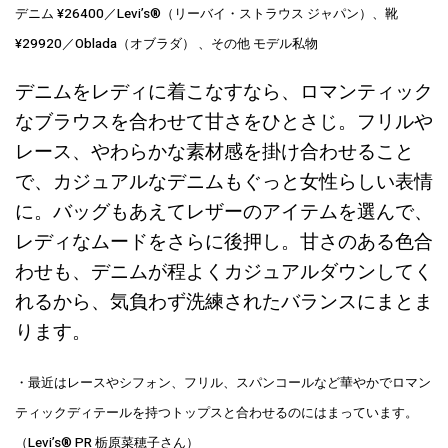
デニム ¥26400／Levi’s®︎（リーバイ・ストラウス ジャパン）、靴
¥29920／Oblada（オブラダ） 、
その他 モデル私物
デニムをレディに着こなすなら、ロマンティック
なブラウスを合わせて甘さをひとさじ。フリルや
レース、やわらかな素材感を掛け合わせること
で、カジュアルなデニムもぐっと女性らしい表情
に。バッグもあえてレザーのアイテムを選んで、
レディなムードをさらに後押し。甘さのある色合
わせも、デニムが程よくカジュアルダウンしてく
れるから、気負わず洗練されたバランスにまとま
ります。
・最近はレースやシフォン、フリル、スパンコールなど華やかでロマン
ティックディテールを持つトップスと合わせるのにはまっています。
（Levi’s®︎ PR 栃原菜穂子さん）