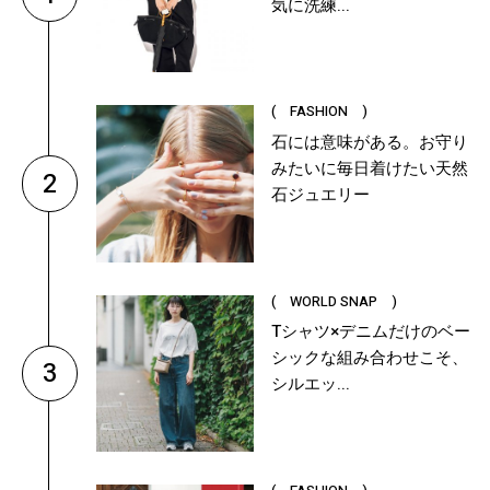
気に洗練...
( FASHION )
石には意味がある。お守り
みたいに毎日着けたい天然
2
石ジュエリー
( WORLD SNAP )
Tシャツ×デニムだけのベー
シックな組み合わせこそ、
3
シルエッ...