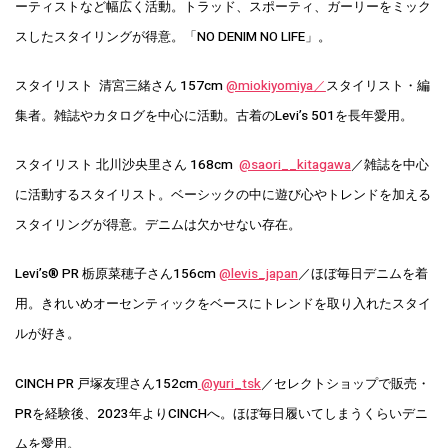
ーティストなど幅広く活動。トラッド、スポーティ、ガーリーをミック
スしたスタイリングが得意。「NO DENIM NO LIFE」。
スタイリスト 清宮三緒さん 157cm
@miokiyomiya／
スタイリスト・編
集者。雑誌やカタログを中心に活動。古着のLevi’s 501を長年愛用。
スタイリスト 北川沙央里さん 168cm
@saori__kitagawa
／雑誌を中心
に活動するスタイリスト。ベーシックの中に遊び心やトレンドを加える
スタイリングが得意。デニムは欠かせない存在。
Levi’s®︎ PR 栃原菜穂子さん156cm
@levis_japan
／ほぼ毎日デニムを着
用。きれいめオーセンティックをベースにトレンドを取り入れたスタイ
ルが好き。
CINCH PR 戸塚友理さん152cm
@yuri_tsk
／セレクトショップで販売・
PRを経験後、2023年よりCINCHへ。ほぼ毎日履いてしまうくらいデニ
ムを愛用。