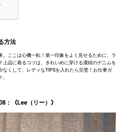
ツ
る方法
来。ここは心機一転！第一印象をよく見せるために、ラ
？上品に着るコツは、きれいめに穿ける濃紺のデニムを
なくして、レディなTIPSを入れたら完璧！お仕事ガ
ク。
M 08：《Lee（リー）》