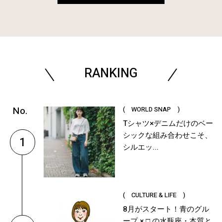
RANKING
( WORLD SNAP )
Tシャツ×デニムだけのベー
シックな組み合わせこそ、
1
シルエッ...
( CULTURE & LIFE )
8月がスタート！青のグル
ープ × □ の水瓶座・本質と