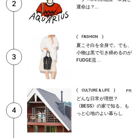
2
運命は？...
( FASHION )
夏こそ白を全身で。でも、
小物は黒で引き締めるのが
3
FUDGE流 ...
( CULTURE & LIFE )
どんな日常が理想？
《BESS》の家で知る、も
4
っと心地のよい暮らし