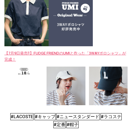
【7月9日発売‼︎】FUDGE FRIENDのUMIと作った「3WAYポロシャツ」が
完成！
#LACOSTE
#キャップ
#ニュースタンダード
#ラコステ
#定番
#帽子