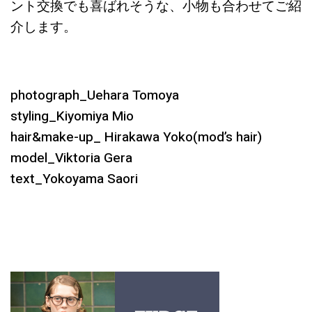
ント交換でも喜ばれそうな、小物も合わせてご紹
介します。
photograph_Uehara Tomoya
styling_Kiyomiya Mio
hair&make-up_ Hirakawa Yoko(mod’s hair)
model_Viktoria Gera
text_Yokoyama Saori