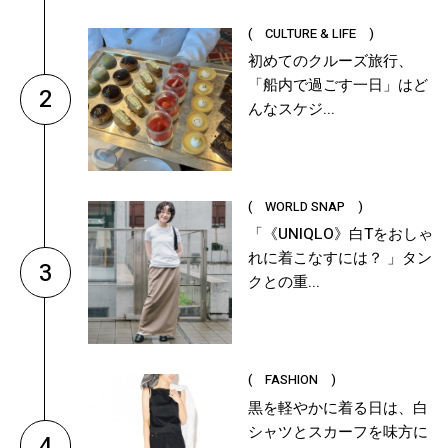
( CULTURE & LIFE )
初めてのクルーズ旅行、
「船内で過ごす一日」はど
2
んなスケジ...
( WORLD SNAP )
「《UNIQLO》白Tをおしゃ
れに着こなすには？ 」タン
3
クとの重...
( FASHION )
黒を軽やかに着る日は、白
シャツとスカーフを味方に
4