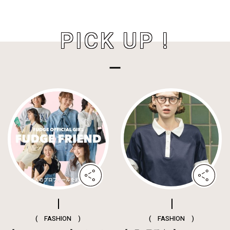
PICK UP !
( FASHION )
( FASHION )