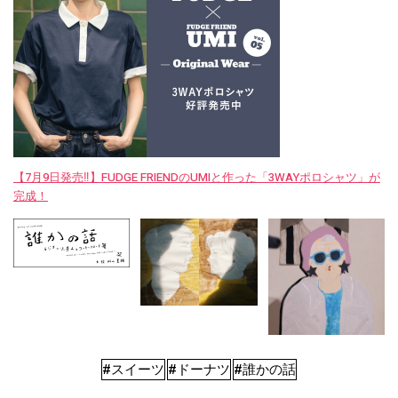
【7月9日発売‼︎】FUDGE FRIENDのUMIと作った「3WAYポロシャツ」が
完成！
#スイーツ
#ドーナツ
#誰かの話