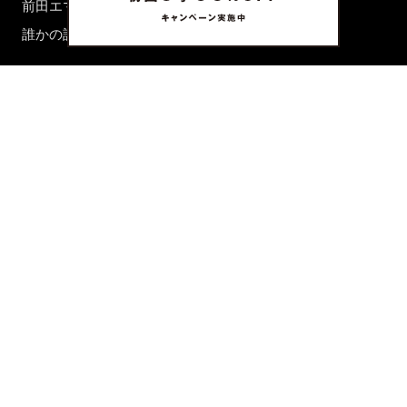
前田エマの東京ぐるり
誰かの話
FORTUNE
PRESENT & EVENT
MAGAZINE
姉妹誌一覧
FROM EDITORS
新規会員登録
ABOUT US
お問い合わせ
プライバシーポリシー