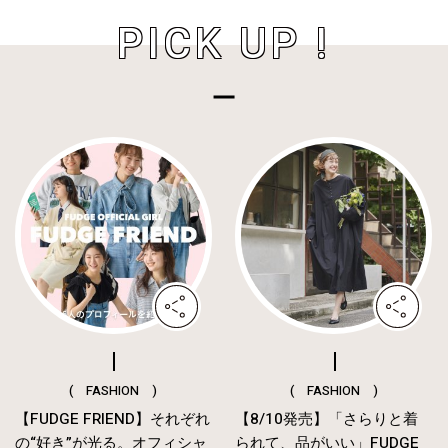
PICK UP !
( FASHION )
( FASHION )
【FUDGE FRIEND】それぞれ
【8/10発売】「さらりと着
の“好き”が光る。オフィシャ
られて、品がいい」FUDGE