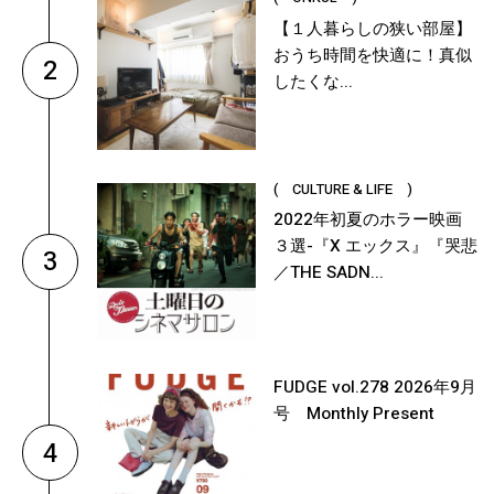
【１人暮らしの狭い部屋】
おうち時間を快適に！真似
2
したくな...
( CULTURE & LIFE )
2022年初夏のホラー映画
３選-『X エックス』『哭悲
3
／THE SADN...
FUDGE vol.278 2026年9月
号 Monthly Present
4