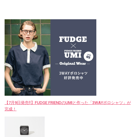
【7月9日発売‼︎】FUDGE FRIENDのUMIと作った「3WAYポロシャツ」が
完成！