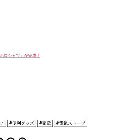
WAYポロシャツ」が完成！
ノ
#便利グッズ
#家電
#電気ストーブ