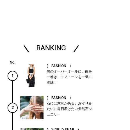
RANKING
( FASHION )
黒のオーバーオールに、白を
1
一巻き。モノトーンを一気に
洗練...
( FASHION )
石には意味がある。お守りみ
2
たいに毎日着けたい天然石ジ
ュエリー
( WORLD SNAP )