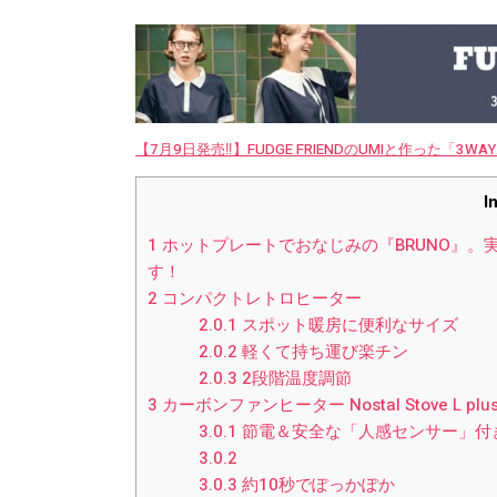
【7月9日発売‼︎】FUDGE FRIENDのUMIと作った「3
I
1
ホットプレートでおなじみの『BRUNO』。
す！
2
コンパクトレトロヒーター
2.0.1
スポット暖房に便利なサイズ
2.0.2
軽くて持ち運び楽チン
2.0.3
2段階温度調節
3
カーボンファンヒーター Nostal Stove L plu
3.0.1
節電＆安全な「人感センサー」付
3.0.2
3.0.3
約10秒でぽっかぽか