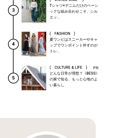
Tシャツ×デニムだけのベーシ
3
ックな組み合わせこそ、シル
エッ...
( FASHION )
夏ワンピはスニーカーやキャ
4
ップでワンポイント外すのが
トレ...
( CULTURE & LIFE )
どんな日常が理想？《BESS》
5
の家で知る、もっと心地のよ
い暮らし