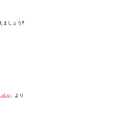
ましょう!!
LuLu
」より