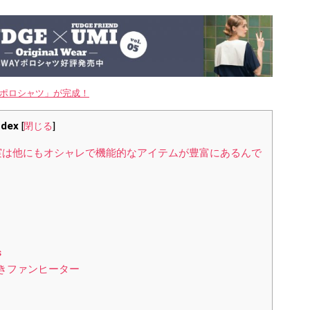
WAYポロシャツ」が完成！
ndex
[
閉じる
]
実は他にもオシャレで機能的なアイテムが豊富にあるんで
s
きファンヒーター