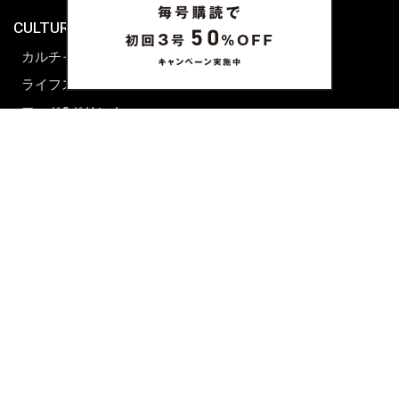
CULTURE & LIFE
カルチャー
ライフスタイル
フード&ドリンク
コラム
週末アジア
プレイリスト
シネマサロン
前田エマの東京ぐるり
誰かの話
FORTUNE
PRESENT & EVENT