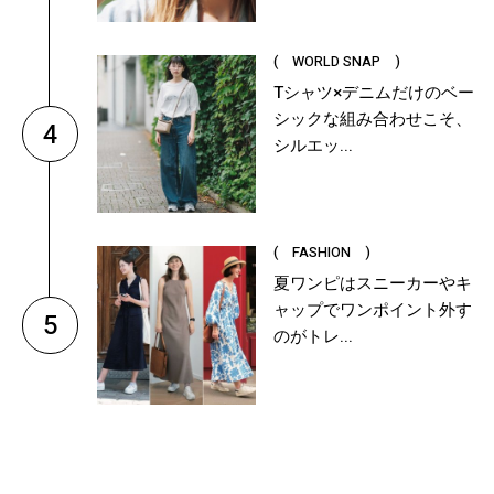
( WORLD SNAP )
Tシャツ×デニムだけのベー
シックな組み合わせこそ、
4
シルエッ...
( FASHION )
夏ワンピはスニーカーやキ
ャップでワンポイント外す
5
のがトレ...