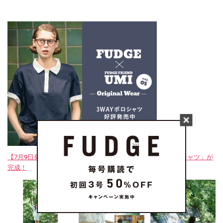
【7月9日発売‼︎】FUDGE FRIENDのUMIと作った「3WAYポロシャツ」が
完成！