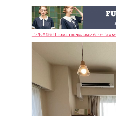
【7月9日発売‼︎】FUDGE FRIENDのUMIと作った「3